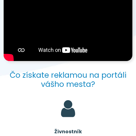
Čo získate reklamou na portáli
vášho mesta?
Živnostník