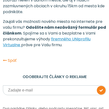
zobrazí nielen v danom meste, ale aj v našich
zazmluvnených obciach v okruhu 15km od mesta kde
podnikáte.
Zaujali vás možnosti nového miesta na internete pre
vašu firmu?
Odošlite nám nezáväzný formulár pod
článkom
. Spojíme sa s Vami a bezplatne s Vami
prekonzultujeme výhody
firemného UNIprofilu
Virtualne
práve pre Vašu firmu.
Späť