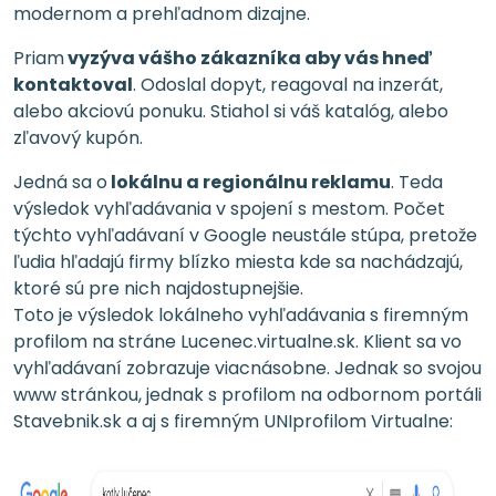
modernom a prehľadnom dizajne.
Priam
vyzýva vášho zákazníka aby vás hneď
kontaktoval
. Odoslal dopyt, reagoval na inzerát,
alebo akciovú ponuku. Stiahol si váš katalóg, alebo
zľavový kupón.
Jedná sa o
lokálnu a regionálnu reklamu
. Teda
výsledok vyhľadávania v spojení s mestom. Počet
týchto vyhľadávaní v Google neustále stúpa, pretože
ľudia hľadajú firmy blízko miesta kde sa nachádzajú,
ktoré sú pre nich najdostupnejšie.
Toto je výsledok lokálneho vyhľadávania s firemným
profilom na stráne Lucenec.virtualne.sk. Klient sa vo
vyhľadávaní zobrazuje viacnásobne. Jednak so svojou
www stránkou, jednak s profilom na odbornom portáli
Stavebnik.sk a aj s firemným UNIprofilom Virtualne: