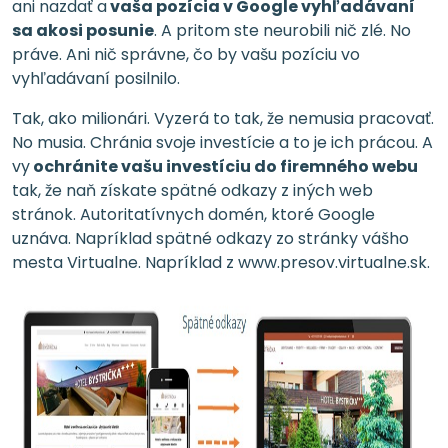
ani nazdať a
vaša pozícia v Google vyhľadávaní
sa akosi posunie
. A pritom ste neurobili nič zlé. No
práve. Ani nič správne, čo by vašu pozíciu vo
vyhľadávaní posilnilo.
Tak, ako milionári. Vyzerá to tak, že nemusia pracovať.
No musia. Chránia svoje investície a to je ich prácou. A
vy
ochránite vašu investíciu do firemného webu
tak, že naň získate spätné odkazy z iných web
stránok. Autoritatívnych domén, ktoré Google
uznáva. Napríklad spätné odkazy zo stránky vášho
mesta Virtualne. Napríklad z www.presov.virtualne.sk.