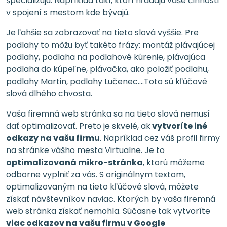
špecializujú. Napríklad takí, ktorí hľadajú vaše činnosti
v spojení s mestom kde bývajú.
Je ľahšie sa zobrazovať na tieto slová vyššie. Pre
podlahy to môžu byť takéto frázy: montáž plávajúcej
podlahy, podlaha na podlahové kúrenie, plávajúca
podlaha do kúpeľne, plávačka, ako položiť podlahu,
podlahy Martin, podlahy Lučenec....Toto sú kľúčové
slová dlhého chvosta.
Vaša firemná web stránka sa na tieto slová nemusí
dať optimalizovať. Preto je skvelé, ak
vytvoríte iné
odkazy na vašu firmu
. Napríklad cez váš profil firmy
na stránke vášho mesta Virtualne. Je to
optimalizovaná mikro-stránka
, ktorú môžeme
odborne vyplniť za vás. S originálnym textom,
optimalizovaným na tieto kľúčové slová, môžete
získať návštevníkov naviac. Ktorých by vaša firemná
web stránka získať nemohla. Súčasne tak vytvoríte
viac odkazov na vašu firmu v Google