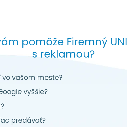
vám pomôže Firemný UNIp
s reklamou?
niť vo vašom meste?
Google vyššie?
u?
iac predávať?