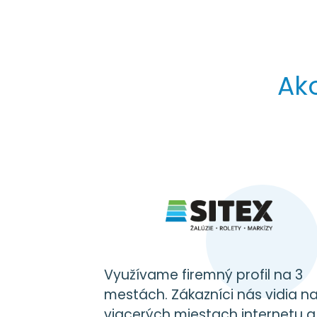
Ako
Využívame firemný profil na 3
mestách. Zákazníci nás vidia n
viacerých miestach internetu a