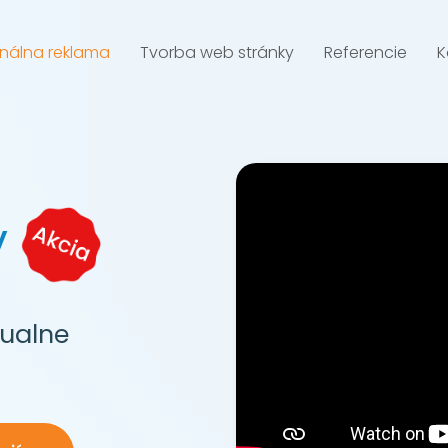
nálna reklama
Tvorba web stránky
Referencie
K
a
y
tualne