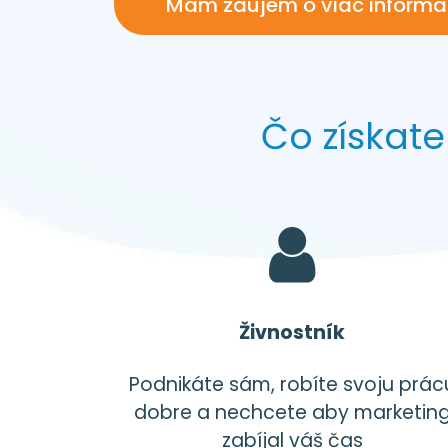
Mám záujem o viac informá
Čo získat
Živnostník
Podnikáte sám, robíte svoju prác
dobre a nechcete aby marketin
zabíjal váš čas