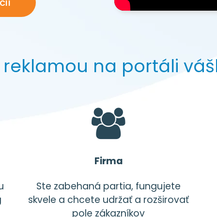
cií
e reklamou na portáli vá
Firma
u
Ste zabehaná partia, fungujete
g
skvele a chcete udržať a rozširovať
pole zákazníkov