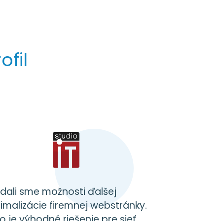
ofil
dali sme možnosti ďalšej
imalizácie firemnej webstránky.
o je výhodné riešenie pre sieť