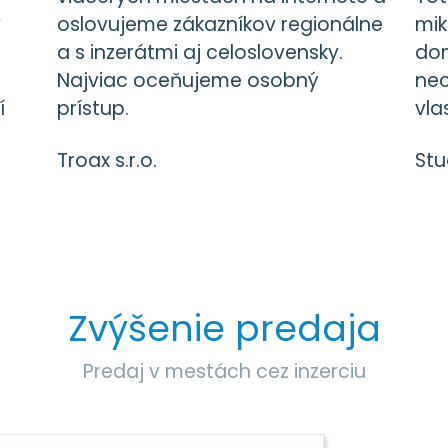
y
oslovujeme zákazníkov regionálne
mik
a s inzerátmi aj celoslovensky.
dom
Najviac oceňujeme osobný
nec
í
prístup.
vla
Troax s.r.o.
Stud
Zvýšenie predaja
Predaj v mestách cez inzerciu