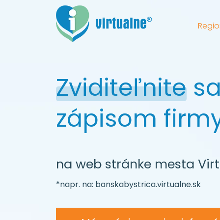
Regio
Zviditeľnite
s
zápisom firm
na web stránke mesta Vir
*napr. na: banskabystrica.virtualne.sk