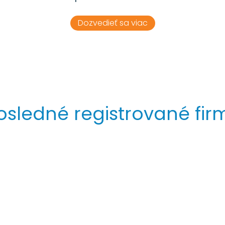
Dozvedieť sa viac
osledné registrované fir