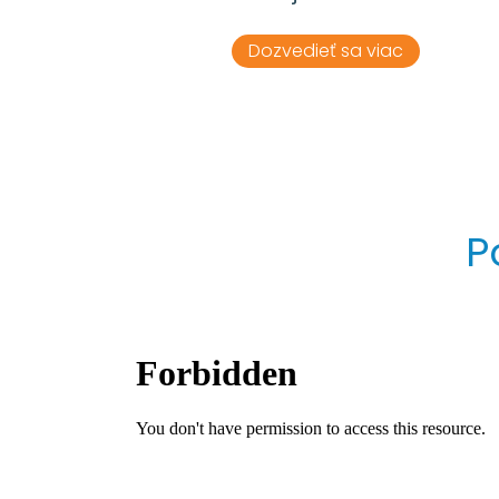
Dozvedieť sa viac
P