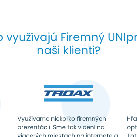
 využívajú Firemný UNIpr
naši klienti?
Využívame niekoľko firemných
Hľa
a
prezentácií. Sme tak videní na
opt
viacerých miestach na internete a
Tot