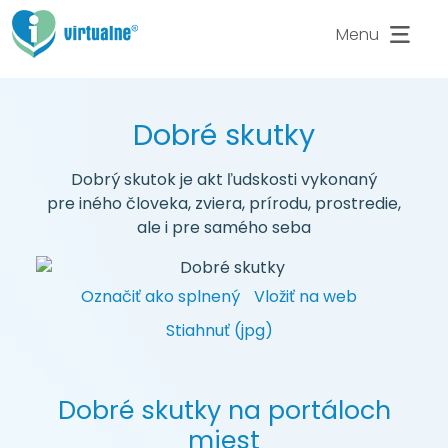
Menu
Dobré
skutky
Dobrý skutok je akt ľudskosti vykonaný
pre iného človeka, zviera, prírodu, prostredie,
ale i pre samého seba
Označiť ako splnený
Vložiť na web
Stiahnuť (jpg)
Dobré skutky na portáloch
miest