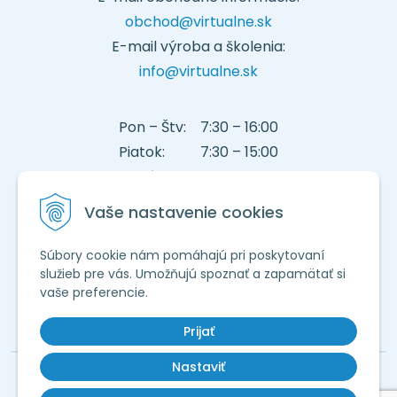
obchod@virtualne.sk
E-mail výroba a školenia:
info@virtualne.sk
Pon – Štv: 7:30 – 16:00
Piatok: 7:30 – 15:00
Telefón: 045 222 1888
E-mail:
podpora@virtualne.sk
Vaše nastavenie cookies
INFORMÁCIE
Súbory cookie nám pomáhajú pri poskytovaní
služieb pre vás. Umožňujú spoznať a zapamätať si
vaše preferencie.
Prijať
Nastaviť
© Copyright 2006 - 2026 WEBY GROUP, s.r.o. • redakčný systém