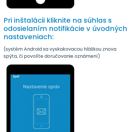
Pri inštalácii kliknite na súhlas s
odosielaním notifikácie v úvodných
nastaveniach:
(systém Android sa vyskakovacou hláškou znova
spýta, či povolíte doručovanie oznámení)