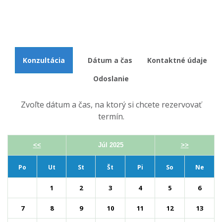
Konzultácia
Dátum a čas
Kontaktné údaje
Odoslanie
Zvoľte dátum a čas, na ktorý si chcete rezervovať
termín.
<<
Júl 2025
>>
Po
Ut
St
Št
Pi
So
Ne
1
2
3
4
5
6
7
8
9
10
11
12
13