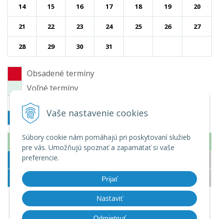
14
15
16
17
18
19
20
21
22
23
24
25
26
27
28
29
30
31
Obsadené termíny
Voľné termíny
Nepracovný deň
Vaše nastavenie cookies
Dnes
Súbory cookie nám pomáhajú pri poskytovaní služieb
16. Júl 2025
pre vás. Umožňujú spoznať a zapamätať si vaše
preferencie.
15:00
15:30
Prijať
Nastaviť
Späť
Odmietnuť