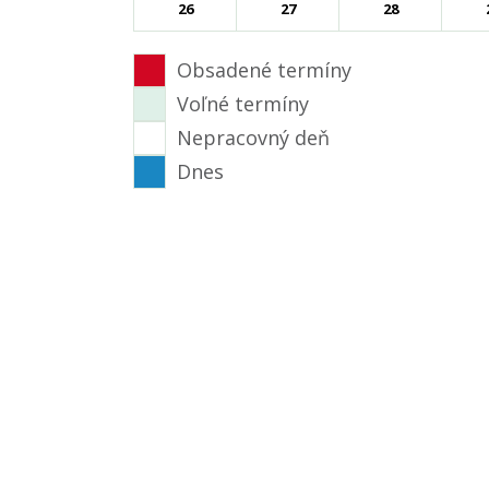
26
27
28
Obsadené termíny
Voľné termíny
Nepracovný deň
Dnes