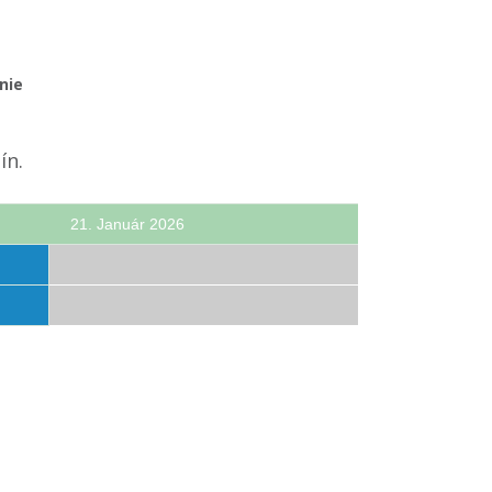
nie
ín.
21. Január 2026