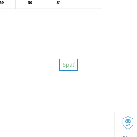
29
30
31
Späť