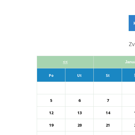
Zv
<<
Janu
Po
Ut
St
5
6
7
12
13
14
19
20
21