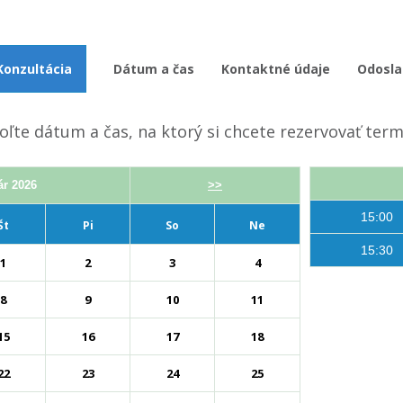
Konzultácia
Dátum a čas
Kontaktné údaje
Odosla
oľte dátum a čas, na ktorý si chcete rezervovať term
ár 2026
>>
15:00
Št
Pi
So
Ne
15:30
1
2
3
4
8
9
10
11
15
16
17
18
22
23
24
25